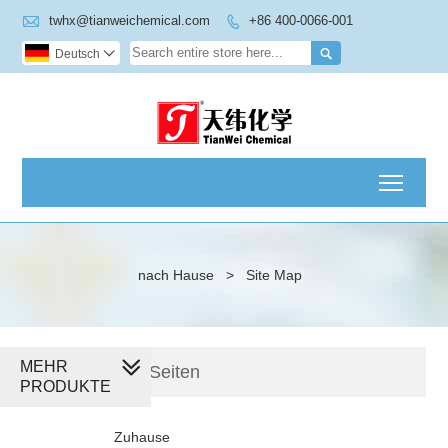

twhx@tianweichemical.com
+86 400-0066-001


Deutsch

Toggl
nach Hause
>
Site Map
MEHR
Alle Seiten
PRODUKTE
Zuhause