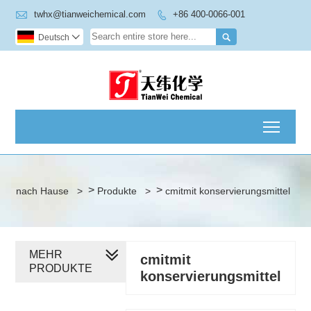

twhx@tianweichemical.com
+86 400-0066-001


Deutsch

Toggl
>
>
nach Hause
>
Produkte
>
cmitmit konservierungsmittel
MEHR
cmitmit
PRODUKTE
konservierungsmittel