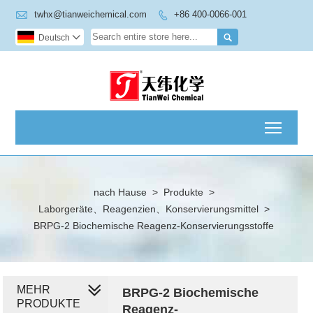

twhx@tianweichemical.com
+86 400-0066-001


Deutsch

Toggl
nach Hause
>
Produkte
>
Laborgeräte、Reagenzien、Konservierungsmittel
>
BRPG-2 Biochemische Reagenz-Konservierungsstoffe
MEHR
BRPG-2 Biochemische
PRODUKTE
Reagenz-