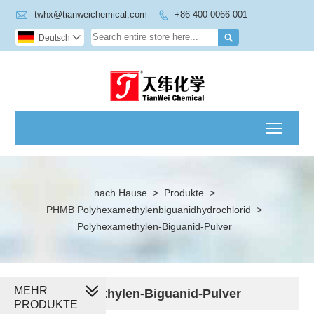

twhx@tianweichemical.com
+86 400-0066-001


Deutsch

Toggl
nach Hause
>
Produkte
>
PHMB Polyhexamethylenbiguanidhydrochlorid
>
Polyhexamethylen-Biguanid-Pulver
MEHR
Polyhexamethylen-Biguanid-Pulver
PRODUKTE