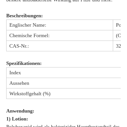
Beschreibungen:
Englischer Name:
Poly
Chemische Formel:
(C8H
CAS-Nr.:
3228
Spezifikationen:
Index
S
Aussehen
w
Wirkstoffgehalt (%)
Anwendung:
1) Lotion:
Polyhexanid wird als bakterizider Hauptbestandteil des