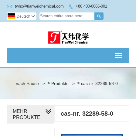

twhx@tianweichemical.com
+86 400-0066-001


Deutsch

Toggl
>
>
nach Hause
>
Produkte
>
cas-nr. 32289-58-0
MEHR
cas-nr. 32289-58-0
PRODUKTE