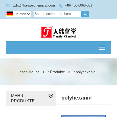

twhx@tianweichemical.com
+86 400-0066-001


Deutsch

Toggl
>
>
nach Hause
>
Produkte
>
polyhexanid
MEHR
polyhexanid
PRODUKTE